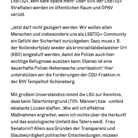
LSBTIQ+, kein Safe Space mehr. Über 50% der LSBTIQ+
Straftaten werden im öffentlichen Raum und ÖPNV
verübt.
Jetzt darf nicht gezögert werden. Wir wollen allen
Menschen und insbesondere uns als LSBTIQ+ Community
ein Gefühl der Sicherheit zurückgeben. Dazu muss z. B.
der Nollendorfplatz wieder als kriminalitätsbelasteter Ort
(KBO) eingestuft werden, damit die Polizei auch hier
wichtige Befugnisse ausüben kann. Ebenso ist eine
dauerhafte Polizei-Nebenwache unerlässlich.“ Hier
unterstützen wir die Forderungen der CDU-Fraktion in
der BVV Tempelhof-Schöneberg.
Mit großem Unverständnis nimmt die LSU zur Kenntnis,
dass beim Täterhintergrund (70% Männer) bzw. -umfeld
eklatante Lücken klaffen. „Wie will ich effektive
Maßnahmen ergreifen, wenn ich nichts über die Herkunft
und das soziologische Umfeld des Täters weiß, Frau
Senatorin? Allein aus Gründen der Transparenz und
Glaubwürdigkeit politischer Entscheidungen, müssen