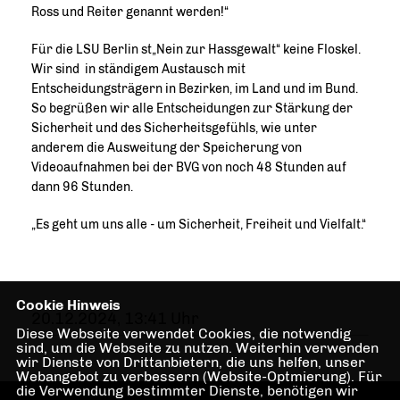
Ross und Reiter genannt werden!“
Für die LSU Berlin st„Nein zur Hassgewalt“ keine Floskel.
Wir sind in ständigem Austausch mit
Entscheidungsträgern in Bezirken, im Land und im Bund.
So begrüßen wir alle Entscheidungen zur Stärkung der
Sicherheit und des Sicherheitsgefühls, wie unter
anderem die Ausweitung der Speicherung von
Videoaufnahmen bei der BVG von noch 48 Stunden auf
dann 96 Stunden.
Es geht um uns alle - um Sicherheit, Freiheit und Vielfalt.“
Cookie Hinweis
20.12.2024, 13:41 Uhr
Diese Webseite verwendet Cookies, die notwendig
sind, um die Webseite zu nutzen. Weiterhin verwenden
wir Dienste von Drittanbietern, die uns helfen, unser
Webangebot zu verbessern (Website-Optmierung). Für
die Verwendung bestimmter Dienste, benötigen wir